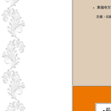
東福寺
●
主催
：
伝