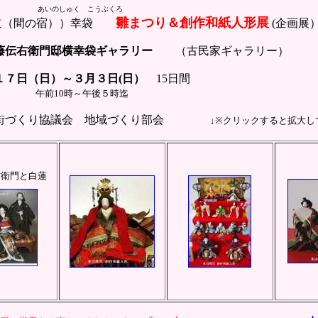
あいのしゅく こうぶくろ
雛まつり＆創作和紙人形展
（間の宿））幸袋
(企画展
藤伝右衛門邸横幸袋ギャラリー
（古民家ギャラリー）
７日（日）～３月３日(日）
15日間
10時～午後５時迄
づくり協議会 地域づくり部会
↓※クリックすると拡大し
門と白蓮