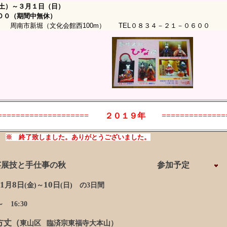
日（土）～３月１日（日）
００（期間中無休）
周南市新堀（文化会館西100m） TEL０８３４－２１－０６００
====================
２０１９年
==============
※ 終了致しました。ありがとうございました。
芸展技と手仕事の秋
参加予定
1
8
10
月
日
日
(
金
)
～
(
日
)
の
3
日間
～
16:30
方丈（
東山区
臨済宗東福寺大本山
）