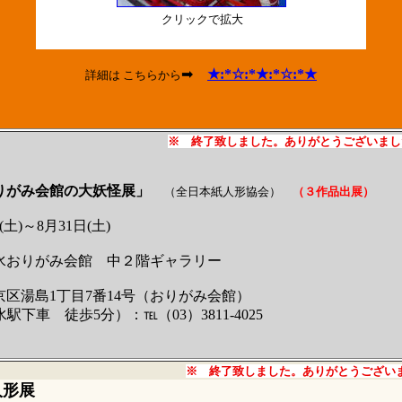
クリックで拡大
➡
★:*☆:*★:*☆:*★
詳細は こちらから
※ 終了致しました。ありがとうございまし
りがみ会館の大妖怪展」
（全日本紙人形協会）
（３作品出展）
)～8月31日(土)
おりがみ会館 中２階ギャラリー
1丁目7番14号（おりがみ会館）
 徒歩5分）：℡（03）3811-4025
※ 終了致しました。ありがとうござい
人形展