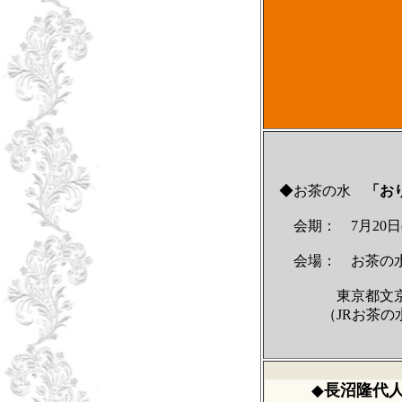
◆お茶の水
「お
会期： 7月20日(土
会場： お茶の水
東京都文京区湯島
（JRお茶の水駅下車
◆
長沼隆代