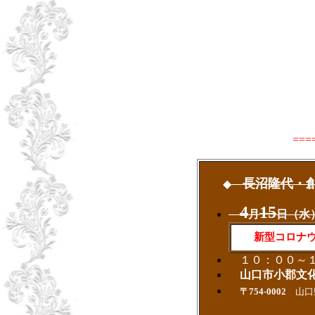
===
長沼隆代・
◆
4
15
月
日（水
新型コロナウ
１０：００～１
山口市小郡文化
〒754-0002
山口