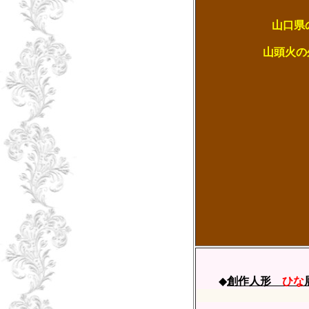
山口県
山頭火の外、尋常
◆
創作人形
ひな