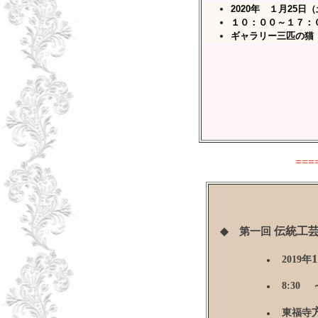
2020年 １月25
１０：００～１７：
ギャラリー三匹の猫
===
伝統工
◆ 第一回
1
2019
年
●
8:30
●
東福寺
●