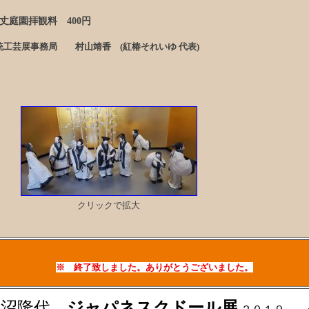
方丈庭園拝観料
400
円
統工芸展事務局 村山靖香 (紅椿それいゆ 代表)
クリックで拡大
※ 終了致しました。ありがとうございました。
長沼隆代
ジャパネスクドール展