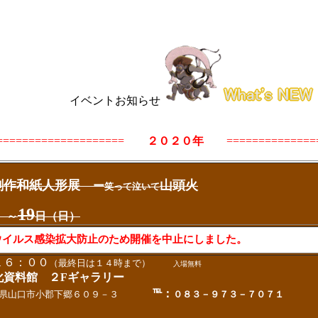
イベントお知らせ
====================
２０２０年
==============
創作和紙人形展
山頭火
ー
笑って泣いて
19
）～
日（日）
イルス感染拡大防止のため開催を中止にしました。
６：００
（最終日は１４時まで）
入場無料
資料館 ２Fギャラリー
℡：
県山口市小郡下郷６０９－３
０８３－９７３－７０７１