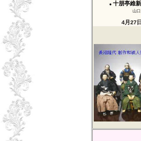
十朋亭維
●
山口
4月27