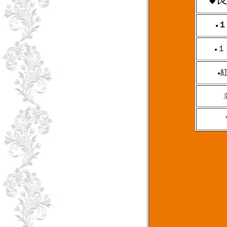
◆
１
●
１
●
●
℡