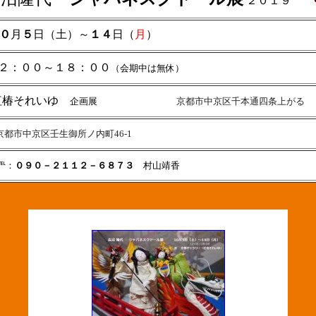
２０１９
０
月
５
日（土）～
１４
日（
月
）
２：００～１８：００
（会期中は無休）
紅椿それいゆ
企画展
京都市中京区千本通四条上がる
京都市中京区壬生御所ノ内町46-1
：
０９０－２１１２－６８７３
村山靖香