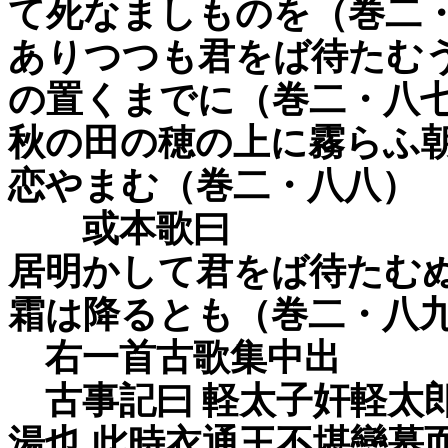
て死なましものを（巻二
ありつつも君をば待たむ
の置くまでに（巻二・八
秋の田の穂の上に霧らふ
恋やまむ（巻二・八八）
或本歌曰
居明かして君をば待たむ
霜は降るとも（巻二・八
右一首古歌集中出
古事記曰 軽太子奸軽太郎
湯也 此時衣通王不堪戀慕