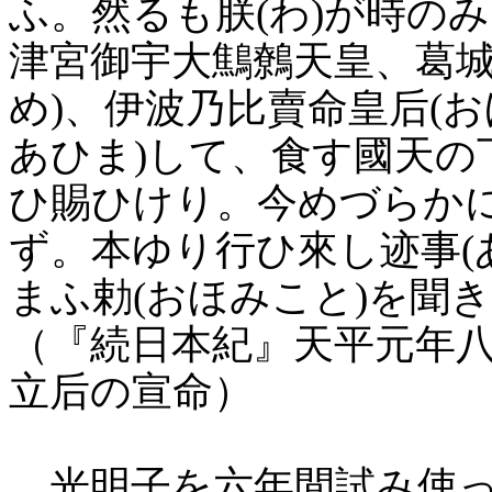
ふ。然るも朕(わ)が時の
津宮御宇大鷦鷯天皇、葛城
め)、伊波乃比賣命皇后(お
あひま)して、食す國天の
ひ賜ひけり。今めづらか
ず。本ゆり行ひ來し迹事(
まふ勅(おほみこと)を聞
（『続日本紀』天平元年
立后の宣命）
光明子を六年間試み使っ