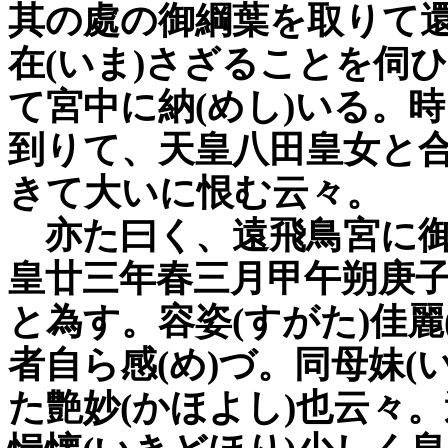
其の處の御綱葉を取りて
在(いま)さざることを伺
て宮中に納(めし)いる。
到りて、天皇八田皇女と合
きて大いに恨む云々。
亦た曰く、遠飛鳥宮に御
皇廿三年春三月甲午朔庚
と為す。容姿(すがた)佳麗
者自ら感(め)づ。同母妹(
た艶妙(かほよし)也云々。