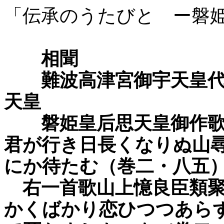
「伝承のうたびと ー磐
相聞
難波高津宮御宇天皇代 
天皇
磐姫皇后思天皇御作歌
君が行き日長くなりぬ山
にか待たむ（巻二・八五
右一首歌山上憶良臣類聚
かくばかり恋ひつつあら