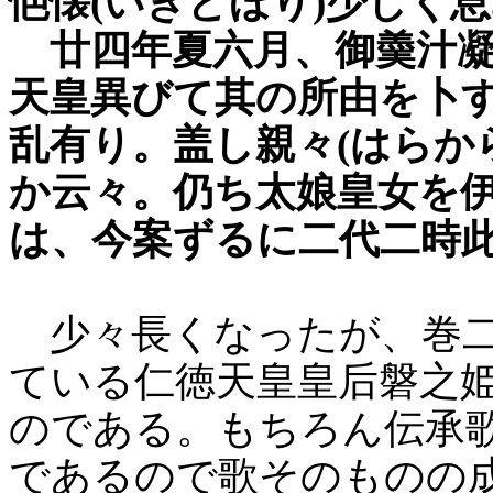
悒懐(いきどほり)少しく
廿四年夏六月、御羮汁凝
天皇異びて其の所由を卜
乱有り。盖し親々(はらから
か云々。仍ち太娘皇女を
は、今案ずるに二代二時
少々長くなったが、巻二
ている仁徳天皇皇后磐之
のである。もちろん伝承
であるので歌そのものの