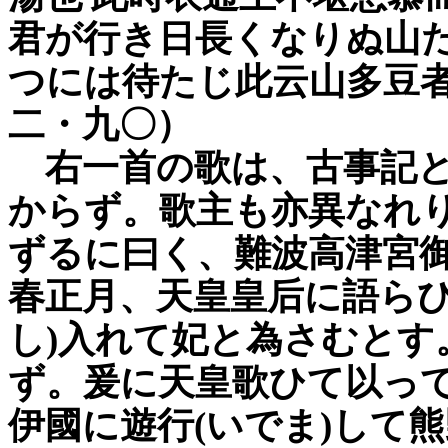
君が行き日長くなりぬ山
つには待たじ此云山多豆者
二・九〇）
右一首の歌は、古事記と
からず。歌主も亦異なれ
ずるに曰く、難波高津宮
春正月、天皇皇后に語らひ
し)入れて妃と為さむとす
ず。爰に天皇歌ひて以っ
伊國に遊行(いでま)して