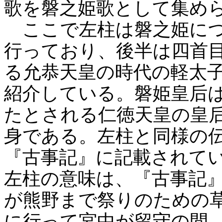
歌を磐之姫歌として集め
ここで左柱は磐之姫につ
行っており、後半は四首
る允恭天皇の時代の軽太
紹介している。磐姫皇后
たとされる仁徳天皇の皇
身である。左柱と同様の
『古事記』に記載されて
左柱の意味は、『古事記
が熊野まで祭りのための
に行って宮中が留守の間