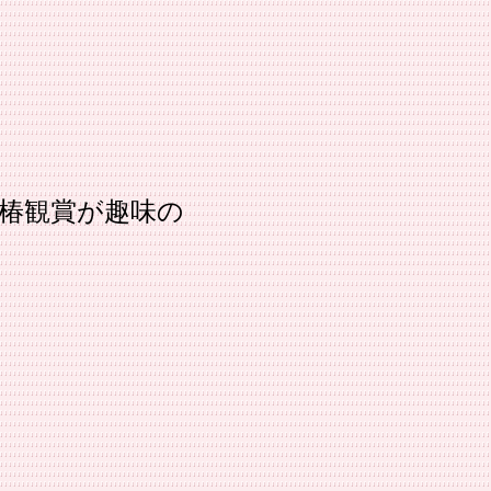
、椿観賞が趣味の