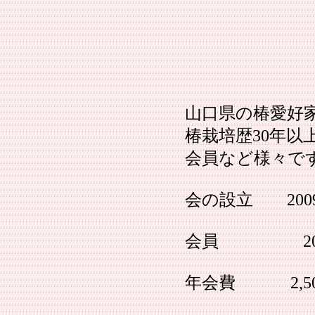
山口県の椿愛好
椿栽培歴30年
会員など様々で
会の設立 200
会員 20名(
年会費 2,50