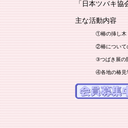
「日本ツバキ協会
主な活動内容
①椿の挿し木・接木
②椿についての
③つばき展の開催
④各地の椿見学と
山口つ
会長