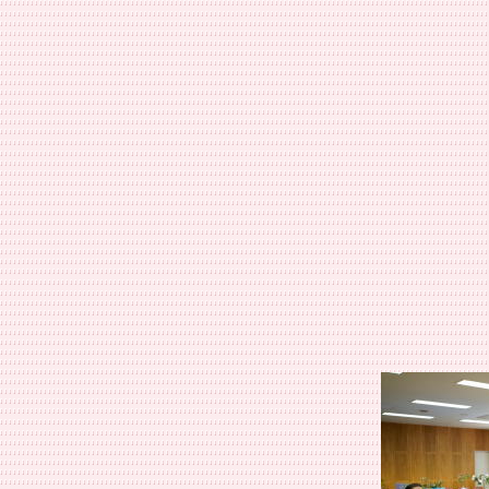
事務
TEL・F