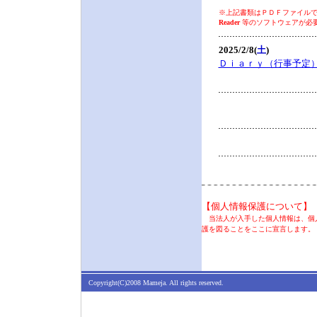
※上記書類はＰＤＦファイルです
Reader
等のソフトウェアが必
2025/2/8(
土
)
Ｄｉａｒｙ（行事予定
【個人情報保護について】
当法人が入手した個人情報は、個人
護を図ることをここに宣言します。
Copyright(C)2008 Mameja. All rights reserved.