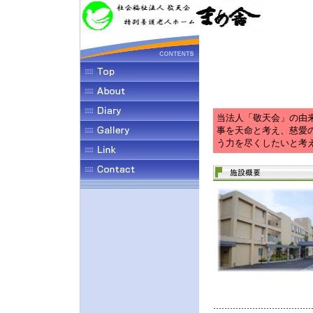
当法人「敬天会」の由
事を天命と考え、慈愛
う力を尽くしたいと考