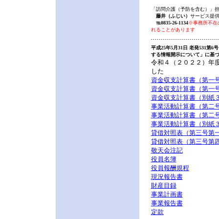
「訪問介護（予防を含む）」
藤井（ふじい）
サービス提
℡0835-26-1134
※事務所不在
れることがあります
平成25年5月31日 老発531
する情報開示について」に基
令和４（２０２２）年
した
資金収支計算書（第一
資金収支計算書（第一
資金収支計算書（別紙
事業活動計算書（第二
事業活動計算書（第二
事業活動計算書（別紙
貸借対照表（第三号第
貸借対照表（第三号第
敬天会注記
役員名簿
役員報酬規程
現況報告書
財産目録
事業計画書
事業報告書
定款