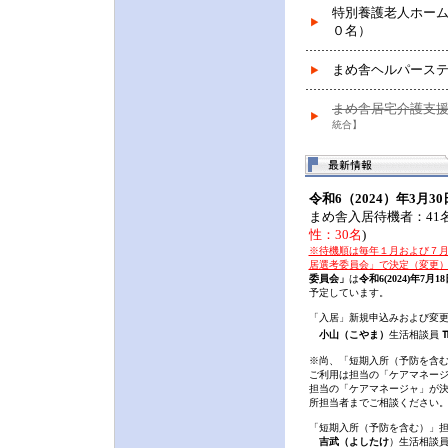
特別養護老人ホーム
０名）
まめ舎ヘルパース
まめ舎居宅介護支
統合】
令和6（2024）年3月3
まめ舎入居待機者：41名
性：30名
)
※待機順は毎年１月および７
居選考委員会」で決定（変更
委員会」
は
令和6(2024)年7月
予定しています。
「入居」新規申込みおよび変
小山（こやま）
生活相談員
※尚、「短期入所（予防を含
ご利用は担当の「ケアマネー
担当の「ケアマネージャ」が
所担当者までご相談ください
「短期入所（予防を含む）」
吉武（よしたけ
）生活相談