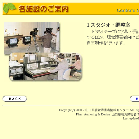
1.スタジオ・調整室
ビデオテープに字幕・手
するほか、聴覚障害者向け
自主制作を行います。
Copyright(c) 2000.2.山口県聴覚障害者情報センター.All Right
Plan , Authoring & Design :山口県聴覚
Last update