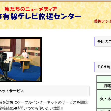
美祢デジタ
番組の
11CH
月曜
ネットサービス
火・木
域を対象にケーブルインターネットのサービスを開始
接続&24時間いつでも使いたい放題!!