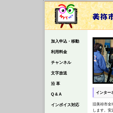
加入申込・移動
利用料金
チャンネル
文字放送
沿 革
インター
Q & A
旧美祢市全
インボイス対応
します。安定