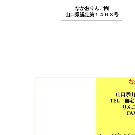
なかおりんご園
山口県認定第１４６３号
な
山口県山
TEL 自宅
りんご園
FAX