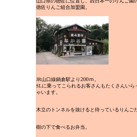
山口県の徳佐に位置し、西日本一のりんご園
徳佐りんご組合加盟園。
200ｍ
JR山口線鍋倉駅より
。
SLに乗ってこられるお客さんもたくさんいら
ゃいます。
木立のトンネルを抜けると待っているりんご
樹の下で食べるお弁当。