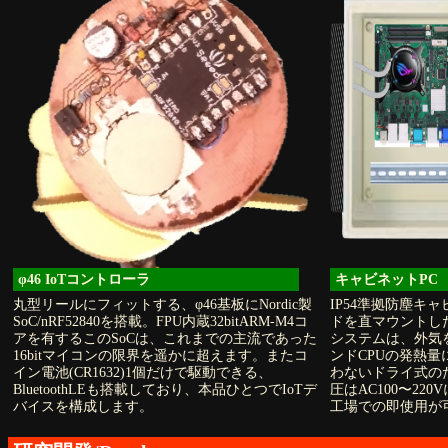
φ46 IoTコントローラ
キャビネットPC
丸型リールにフィットする、φ46基板にNordic製
IP54準拠防塵キャ
SoC/nRF52840を搭載。FPU内蔵32bitARM-M4コ
ドを直マウントした
アを有するこのSoCは、これまでの主流であった
システムは、外気
16bitマイコンの限界を遥かに超えます。またコ
ンドCPUの発熱
イン電池(CR1632)1個だけで駆動できる、
わないドライ式の
BluetoothLEも搭載しており、本品ひとつでIoTデ
圧はAC100〜22
バイスを構成します。
工場での即使用が