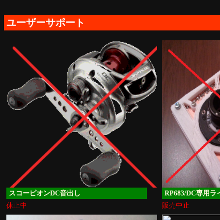
ユーザーサポート
スコーピオンDC音出し
RP683/DC専用
休止中
販売中止