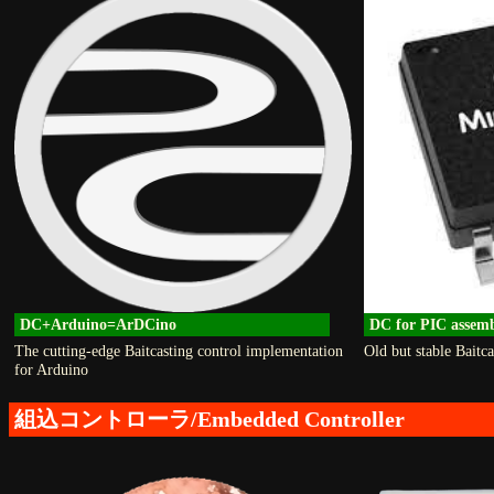
DC+Arduino=ArDCino
DC for PIC assem
The cutting-edge Baitcasting control implementation
Old but stable Baitc
for Arduino
組込コントローラ/Embedded Controller