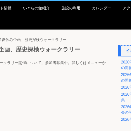
ト情報
いぐらの館紹介
施設の利用
カレンダー
アク
/11夏休み企画、歴史探検ウォークラリー
休み企画、歴史探検ウォークラリー
イ
202
ォークラリー開催について。参加者募集中。詳しくはメニューか
の開
202
の開
202
20
集
202
会の
20