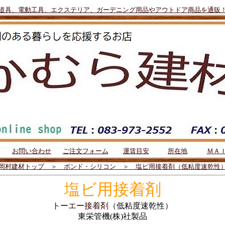
道具、電動工具、エクステリア、ガーデニング用品やアウトドア商品を通販
お問い合わせ
ご注文フォーム
運賃目安
所在地
ＭＡ
岡村建材トップ
＞
ボンド・シリコン
＞ 塩ビ用接着剤（低粘度速乾性
塩ビ用接着剤
トーエー接着剤
（低粘度速乾性）
東栄管機(株)社製品