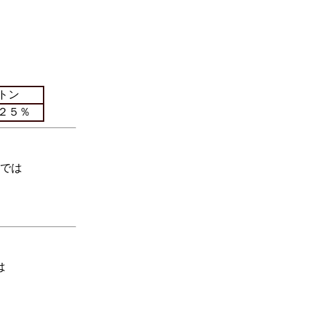
トン
２５％
では
は