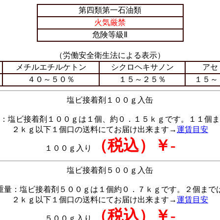
第四類第一石油類
火気厳禁
危険等級Ⅱ
（労働安全衛生法による表示）
メチルエチルケトン
シクロヘキサノン
アセ
４０～５０％
１５～２５％
１５～
塩ビ接着剤１００ｇ入缶
：塩ビ接着剤１００ｇは１個、約０．１５ｋｇです。１１個ま
２ｋｇ以下１個口の送料にてお届け出来ます→
運賃目安
（税込）￥-
１００ｇ入り
塩ビ接着剤５００ｇ入缶
重量：塩ビ接着剤５００ｇは１個約０．７ｋｇです。２個まで
２ｋｇ以下１個口の送料にてお届け出来ます→
運賃目安
（税込）￥-
５００ｇ入り