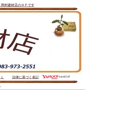
！岡村建材店のＨＰです
ＩＬ
法律に基づく表記
）