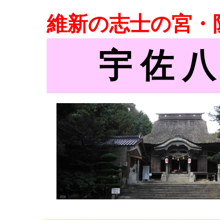
維新の志士の宮・
宇 佐 八