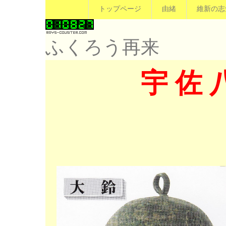
トップページ
由緒
維新の志
ふくろう再来
宇 佐 