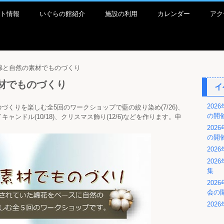
ト情報
いぐらの館紹介
施設の利用
カレンダー
アク
、綿と自然の素材でものづくり
素材でものづくり
イ
202
くりを楽しむ全5回のワークショップで藍の絞り染め(7/26)、
の開
ソイキャンドル(10/18)、クリスマス飾り(12/6)などを作ります。申
202
の開
202
20
集
202
会の
20