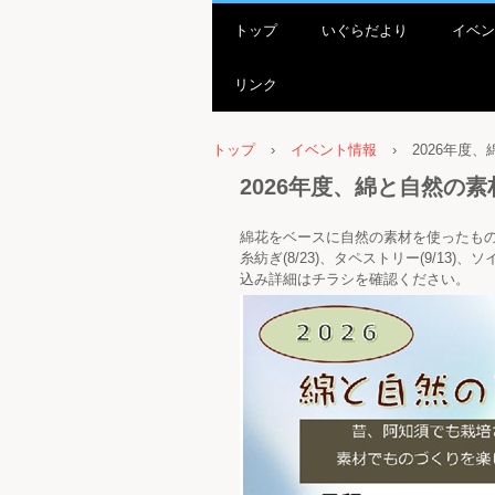
トップ
いぐらだより
イベン
リンク
トップ
›
イベント情報
›
2026年度
2026年度、綿と自然の
綿花をベースに自然の素材を使ったものづ
糸紡ぎ(8/23)、タペストリー(9/13)、
込み詳細はチラシを確認ください。