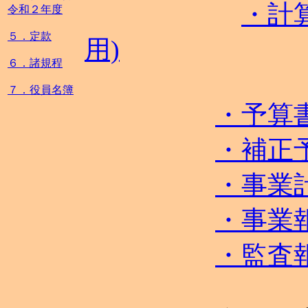
・計
令和２年度
５．定款
用)
６．諸規程
７．役員名簿
・予算
・補正
・事業
・事業
・監査