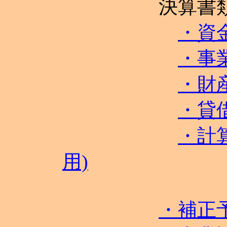
決算書
・資
・事
・財
・貸
・計
用)
・補正