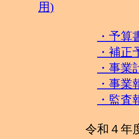
用)
・予算
・補正
・事業
・事業
・監査
令和４年度 決