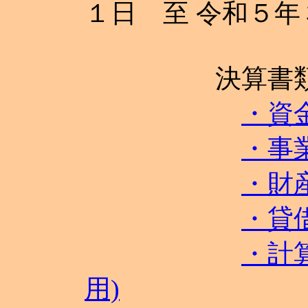
１日 至 令和５
決算書
・資
・事
・財
・貸
・計
用)