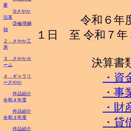
要
②さやか
令和６年度 決
沿革
③倫理綱
領
１日 至 令和７
２．さやか工
房
３．さやかホ
決算書
ーム
・資
４．ギャラリ
ーさやか
・事
作品紹介
令和４年度
・財
作品紹介
令和３年度
・貸
作品紹介