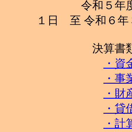
令和５年度 決
１日 至 令和６
決算書
・資
・事
・財
・貸
・計