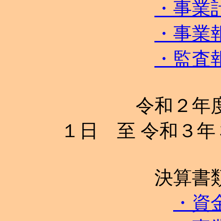
・事業
・事業
・監査
令和２年度 決
１日 至 令和３
決算書
・資