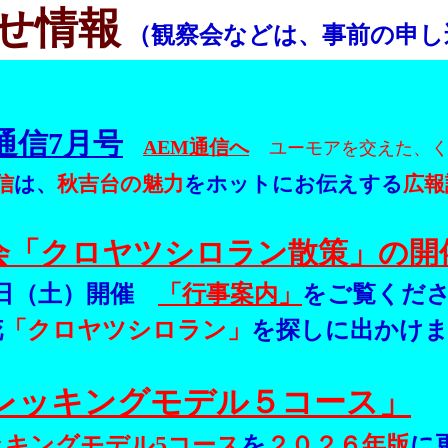
らせ情報
（観察会などは、事前の申し
通信7月号
AEM通信へ
ユーモアを交えた、
信
は、
秋吉台の魅力
をホットにお伝えする
広報
会「クロヤツシロラン散策」の開
6日（土）開催
「行事案内」
をご覧くだ
花
「クロヤツシロラン」
を探しに出かけ
レッキングモデル５コース」
ッキングモデル5コース
を
２０２６年版
に