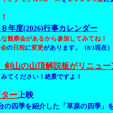
り！
８年度(2026)行事カレンダー
んな観察会があるから参加してみてね！
察会
の
日程
に
変更
があります。（8/1現在）
、
剣山
の山頂
解説板
が
リニュー
てみてください！絶景ですよ！
アター
上映
台の四季を紹介した「草原の四季」