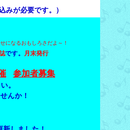
込みが必要です。）
くせになるおもしろさだよ～！
誌
です。
月末発行
催
参加者募集
さい。
ませんか！
更新しました！