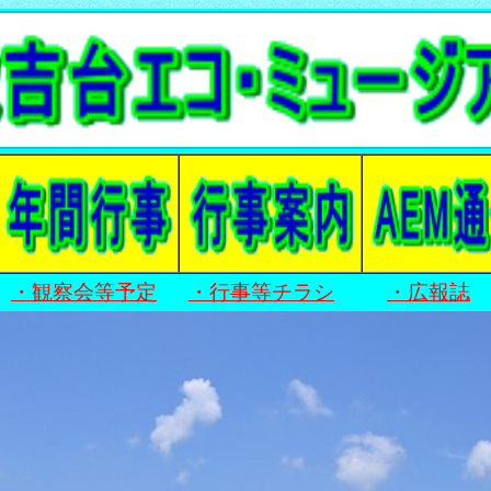
・観察会等予定
・行事等チラシ
・広報誌