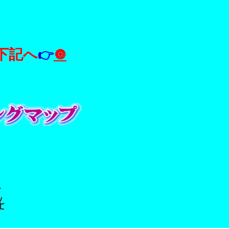
下記へ
👉
🔘