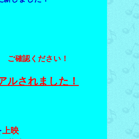
ご確認ください！
アル
されました！
を
上映