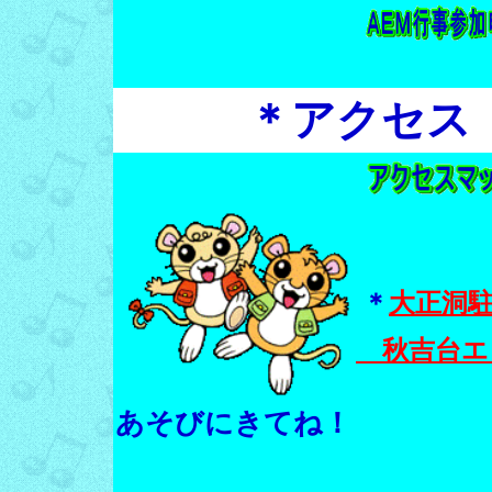
＊アクセス
＊
大正洞
秋吉台エ
あそびにきてね！