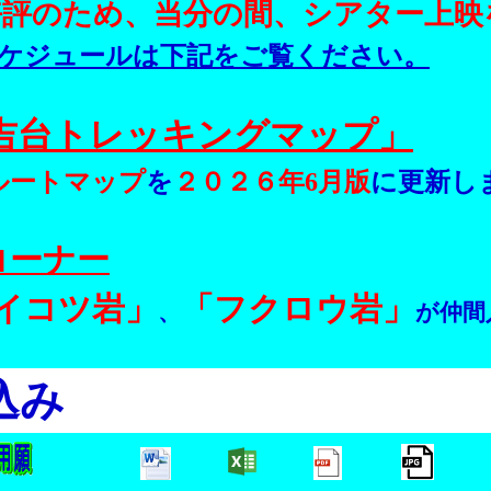
好評のため、当分の間、シアター上映
ケジュールは下記をご覧ください。
吉台トレッキングマップ」
ルートマップ
を
２０２６年6月版
に更新し
コーナー
イコツ岩」
「フクロウ岩」
、
が仲間
込み