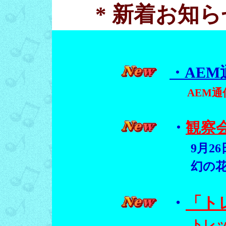
* 新着お知
・AEM
AEM通
・
観察
9月2
幻の
・
「ト
トレ