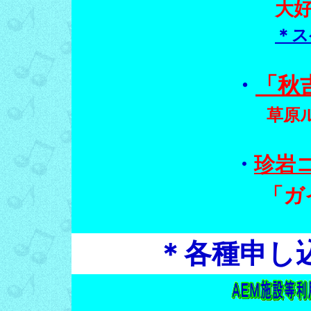
大
＊ス
・
「秋
草原
・
珍岩
「ガ
＊各種申し