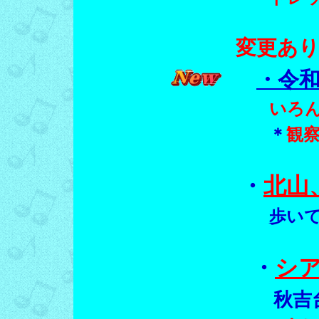
変更あ
・令和
いろ
＊
観
・
北山
歩い
・
シ
秋吉