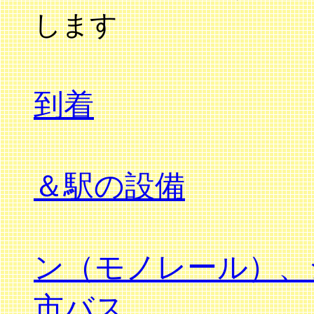
します
到着
＆駅の設備
ン（モノレール）、
市バス