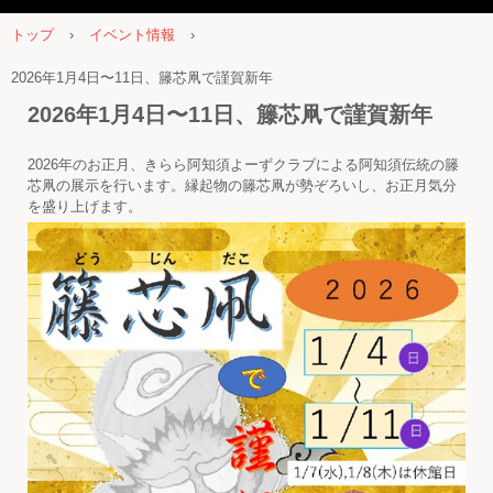
トップ
›
イベント情報
›
2026年1月4日〜11日、籐芯凧で謹賀新年
2026年1月4日〜11日、籐芯凧で謹賀新年
2026年のお正月、きらら阿知須よーずクラブによる阿知須伝統の籐
芯凧の展示を行います。縁起物の籐芯凧が勢ぞろいし、お正月気分
を盛り上げます。