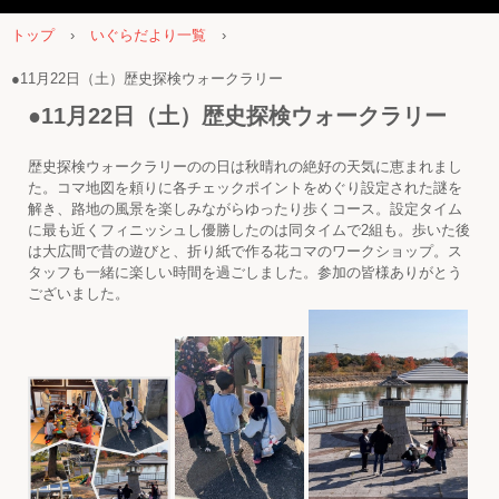
トップ
›
いぐらだより一覧
›
●11月22日（土）歴史探検ウォークラリー
●11月22日（土）歴史探検ウォークラリー
歴史探検ウォークラリーのの日は秋晴れの絶好の天気に恵まれまし
た。コマ地図を頼りに各チェックポイントをめぐり設定された謎を
解き、路地の風景を楽しみながらゆったり歩くコース。設定タイム
に最も近くフィニッシュし優勝したのは同タイムで2組も。歩いた後
は大広間で昔の遊びと、折り紙で作る花コマのワークショップ。ス
タッフも一緒に楽しい時間を過ごしました。参加の皆様ありがとう
ございました。