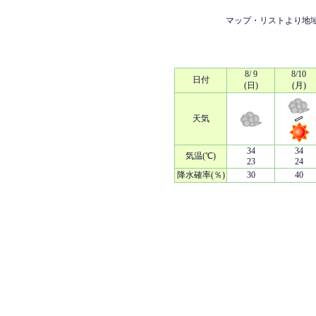
マップ・リストより地
8/ 9
8/10
日付
(日)
(月)
天気
34
34
気温(℃)
23
24
降水確率(％)
30
40