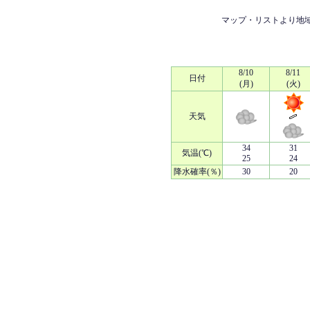
マップ・リストより地
8/10
8/11
日付
(月)
(火)
天気
34
31
気温(℃)
25
24
降水確率(％)
30
20