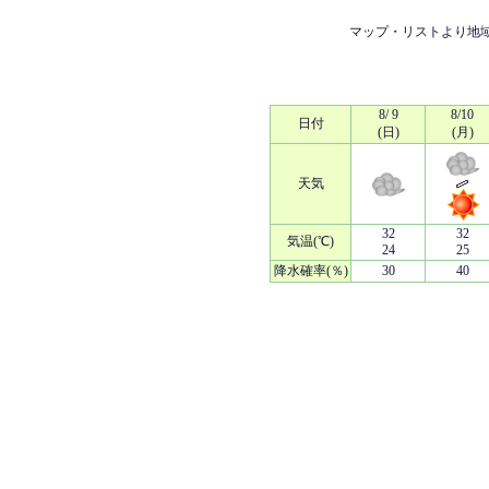
マップ・リストより地
8/ 9
8/10
日付
(日)
(月)
天気
32
32
気温(℃)
24
25
降水確率(％)
30
40